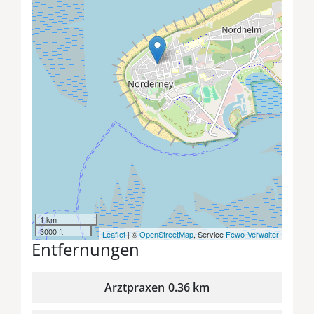
1 km
3000 ft
Leaflet
| ©
OpenStreetMap
, Service
Fewo-Verwalter
Entfernungen
Arztpraxen
0.36 km