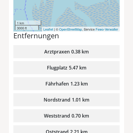
1 km
3000 ft
Leaflet
| ©
OpenStreetMap
, Service
Fewo-Verwalter
Entfernungen
Arztpraxen
0.38 km
Flugplatz
5.47 km
Fährhafen
1.23 km
Nordstrand
1.01 km
Weststrand
0.70 km
Oststrand
2.21 km