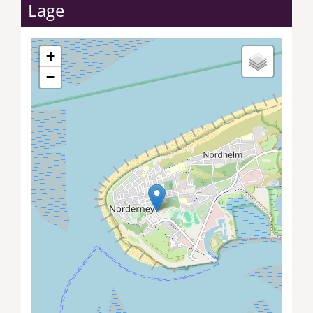
Lage
+
−