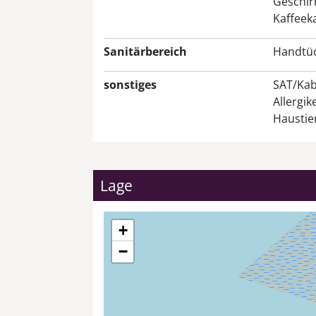
Geschirr
Kaffeek
Sanitärbereich
Handtüc
sonstiges
SAT/Kab
Allergik
Haustier
Lage
+
−