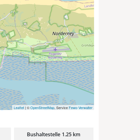
Leaflet
| ©
OpenStreetMap
, Service
Fewo-Verwalter
Bushaltestelle
1.25 km