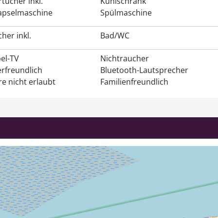
tücher inkl.
Kühlschrank
apselmaschine
Spülmaschine
her inkl.
Bad/WC
el-TV
Nichtraucher
erfreundlich
Bluetooth-Lautsprecher
e nicht erlaubt
Familienfreundlich