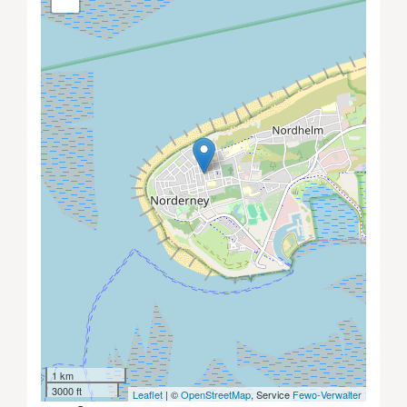
1 km
3000 ft
Leaflet
| ©
OpenStreetMap
, Service
Fewo-Verwalter