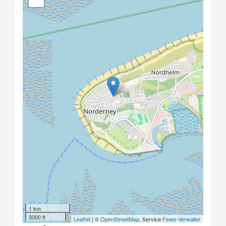
1 km
3000 ft
Leaflet
| ©
OpenStreetMap
, Service
Fewo-Verwalter