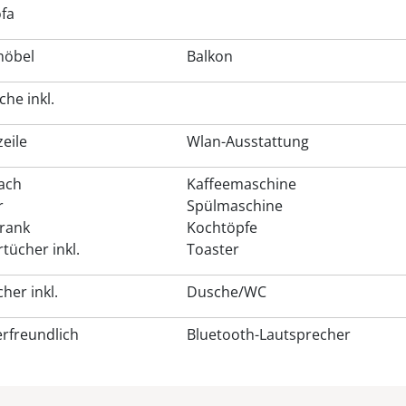
ofa
möbel
Balkon
he inkl.
eile
Wlan-Ausstattung
fach
Kaffeemaschine
r
Spülmaschine
rank
Kochtöpfe
tücher inkl.
Toaster
her inkl.
Dusche/WC
erfreundlich
Bluetooth-Lautsprecher