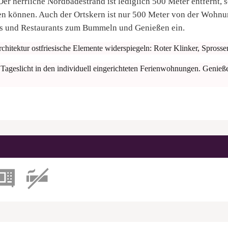
er herrliche Nordbadestrand ist lediglich 500 Meter entfernt, so
en können. Auch der Ortskern ist nur 500 Meter von der Wohnun
és und Restaurants zum Bummeln und Genießen ein.
rchitektur ostfriesische Elemente widerspiegeln: Roter Klinker, Sprossen
el Tageslicht in den individuell eingerichteten Ferienwohnungen. Gen