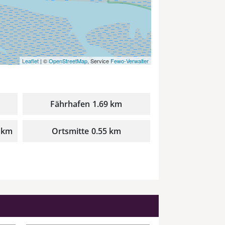
Leaflet
| ©
OpenStreetMap
, Service
Fewo-Verwalter
Fährhafen
1.69 km
 km
Ortsmitte
0.55 km