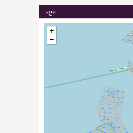
Lage
+
−