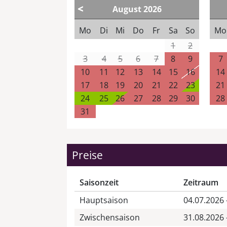
<
August
2026
Mo
Di
Mi
Do
Fr
Sa
So
Mo
1
2
3
4
5
6
7
8
9
7
10
11
12
13
14
15
16
14
17
18
19
20
21
22
23
21
24
25
26
27
28
29
30
28
31
Preise
Saisonzeit
Zeitraum
Hauptsaison
04.07.2026 
Zwischensaison
31.08.2026 