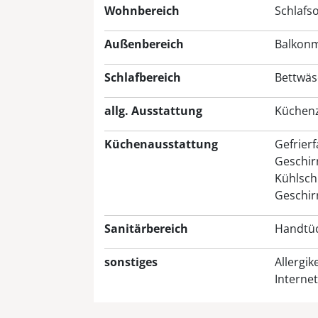
Wohnbereich
Schlafs
Außenbereich
Balkon
Schlafbereich
Bettwäsc
allg. Ausstattung
Küchenz
Küchenausstattung
Gefrier
Geschir
Kühlsch
Geschirr
Sanitärbereich
Handtüc
sonstiges
Allergik
Internet